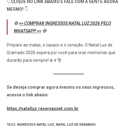
👇
CLIQUE NO LINK ABAIXO E FALE COM A GENTE AGORA
MESMO!
👇
🟢
>> COMPRAR INGRESSOS NATAL LUZ 2026 PELO
WHATSAPP <<
🟢
Prepare as malas, o casaco e o coração. O Natal Luz de
Gramado 2026 espera por você para criar memórias que
durarão para sempre! ❄️🍷🎅
Se deseja comprar agora mesmo os seus ingressos,
acesse o link abaixo:
https://natalluz.reservasnet.com.br
TAGS
:
INGRESSOS NATAL LUZ
,
NATAL LUZ DE GRAMADO